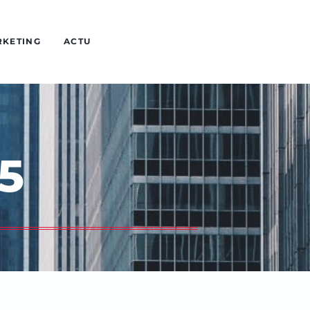
RKETING
ACTU
5