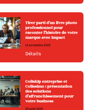
Tirer parti d’un livre photo
professionnel pour
raconter l’histoire de votre
marque avec impact
13 novembre 2025
Détails
Coliship entreprise et
Colissimo : présentation
des solutions
d’affranchissement pour
votre business
25 août 2025