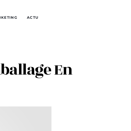
RKETING
ACTU
mballage En