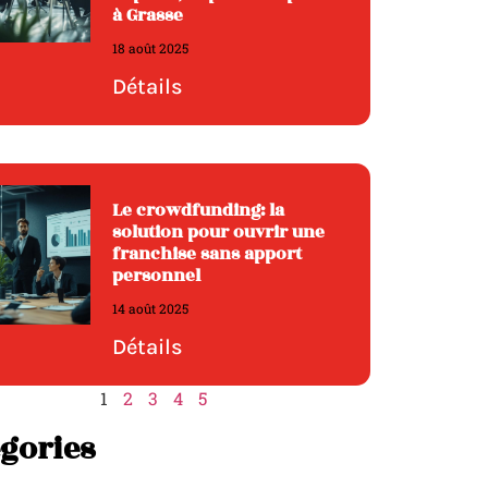
à Grasse
18 août 2025
Détails
Le crowdfunding: la
solution pour ouvrir une
franchise sans apport
personnel
14 août 2025
Détails
1
2
3
4
5
gories