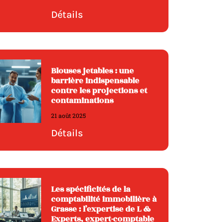
Détails
Blouses jetables : une
barrière indispensable
contre les projections et
contaminations
21 août 2025
Détails
Les spécificités de la
comptabilité immobilière à
Grasse : l’expertise de L &
Experts, expert-comptable