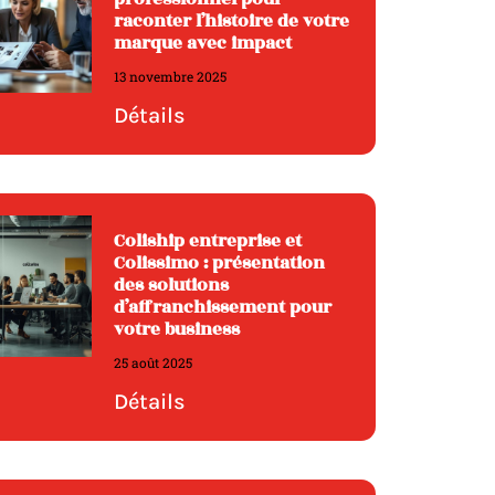
raconter l’histoire de votre
marque avec impact
13 novembre 2025
Détails
Coliship entreprise et
Colissimo : présentation
des solutions
d’affranchissement pour
votre business
25 août 2025
Détails