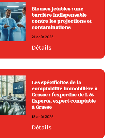
Blouses jetables : une
barrière indispensable
contre les projections et
contaminations
21 août 2025
Détails
Les spécificités de la
comptabilité immobilière à
Grasse : l’expertise de L &
Experts, expert-comptable
à Grasse
18 août 2025
Détails