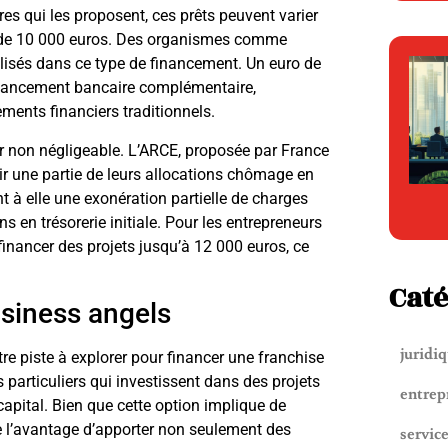
es qui les proposent, ces prêts peuvent varier
 de 10 000 euros. Des organismes comme
alisés dans ce type de financement. Un euro de
financement bancaire complémentaire,
ements financiers traditionnels.
r non négligeable. L’ARCE, proposée par France
r une partie de leurs allocations chômage en
nt à elle une exonération partielle de charges
ns en trésorerie initiale. Pour les entrepreneurs
financer des projets jusqu’à 12 000 euros, ce
Caté
usiness angels
juridi
re piste à explorer pour financer une franchise
particuliers qui investissent dans des projets
entrep
apital. Bien que cette option implique de
nte l’avantage d’apporter non seulement des
servic