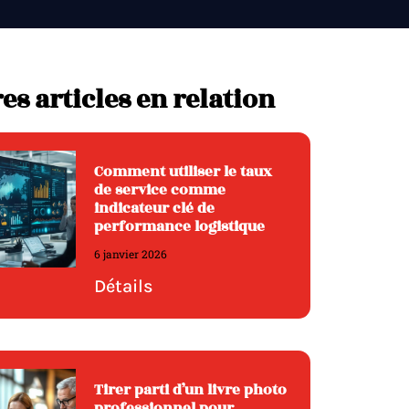
es articles en relation
Comment utiliser le taux
de service comme
indicateur clé de
performance logistique
6 janvier 2026
Détails
Tirer parti d’un livre photo
professionnel pour