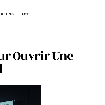
RKETING
ACTU
ur Ouvrir Une
l