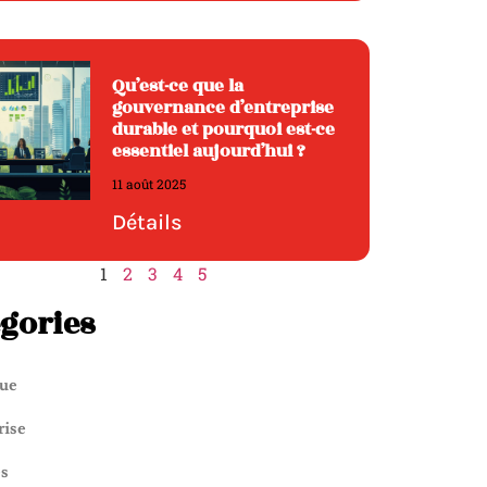
Qu’est-ce que la
gouvernance d’entreprise
durable et pourquoi est-ce
essentiel aujourd’hui ?
11 août 2025
Détails
1
2
3
4
5
gories
que
rise
es